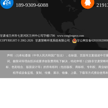
189-9309-6088
2191
甘肃省兰州市七里河区兰州中心写字楼1706
www.rongfengeco.com
COPYRIGHT © 2002-2026 甘肃荣蜂环境系统有限公司
甘公网安备62010302000
声明：(1)本站遵循《中华人民共和国广告法》，在标题、页面等文案描述中
词、极限词等理由投诉或要求收取费用私下解决，特此申明！(2)除非甘肃荣
标、色彩组合、版面设计等）的所有权利（包括版权、商标权、专利权、商业秘
程序或设备监视、复制、传播、展示、镜像、上载、下载等方式擅自使用本